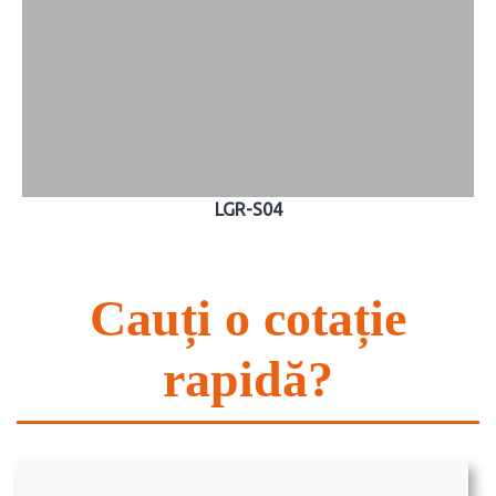
LGR-S04
Cauți o cotație
rapidă?