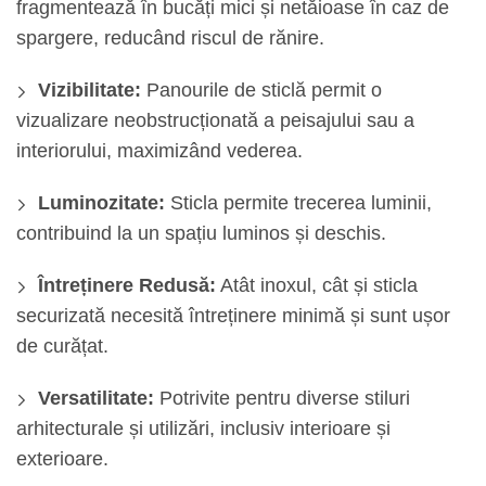
fragmentează în bucăți mici și netăioase în caz de
spargere, reducând riscul de rănire.
Vizibilitate:
Panourile de sticlă permit o
vizualizare neobstrucționată a peisajului sau a
interiorului, maximizând vederea.
Luminozitate:
Sticla permite trecerea luminii,
contribuind la un spațiu luminos și deschis.
Întreținere Redusă:
Atât inoxul, cât și sticla
securizată necesită întreținere minimă și sunt ușor
de curățat.
Versatilitate:
Potrivite pentru diverse stiluri
arhitecturale și utilizări, inclusiv interioare și
exterioare.